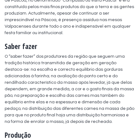
de Páscoa, no denominado “Compasso ou visita Pascal” e era 
constituído pelos mais finos produtos do que a terra e as gentes 
produziam. Actualmente, apesar de continuar a ser 
imprescindível na Páscoa, é presença assídua nas mesas 
Valpacenses durante todo o ano e indispensável em qualquer 
festa familiar ou institucional.
Saber fazer
O “saber fazer” dos produtores da região que seguem uma 
tradição histórica transmitida de geração em geração 
destaca-se: na escolha e correcto equilíbrio das gorduras 
adicionadas à farinha; na avaliação do ponto certo e do 
rendilhado característico da massa após levedar, já que delas 
dependem, em grande medida, a cor e o gosto finais da massa 
pão; na preparação e escolha das carnes mas também do 
equilíbrio entre elas e na espessura e dimensão de cada 
pedaço; na distribuição das diferentes carnes na massa de pão 
para que no produto final haja uma distribuição harmoniosa e 
na forma de enrolar a massa, já depois de recheada.
Produção