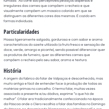
fumada.  Ao corte são perceptíveis pedaços dispersos e 
irregulares das carnes que compõem o recheio e que 
visualmente compõem um mosaico colorido em que se 
distinguem as diferentes cores das mesmas. É cozido em 
formas individuais.
Particularidades
Massa ligeiramente salgada, gordurosa e com sabor e aroma 
característicos do azeite utilizado (a fruto fresco e sensação de 
doce, verde, amargo e picante), sendo possível diferenciar quer 
os produtos de fumeiro, quer as diferentes carnes que 
compõem o recheio pelo seu sabor, aroma e textura.
História
A origem do fabrico do folar de Valpaços é desconhecida, mas 
muito antiga e fácil de entender face à produção de todas as 
matérias-primas no concelho. O termo folar, muitas vezes 
associado a presente e/ou dádiva, exprime “o que há de 
melhor”. O folar era tradicionalmente confeccionado na época 
da Páscoa onde o Clero recolhia o folar das famílias no Domingo 