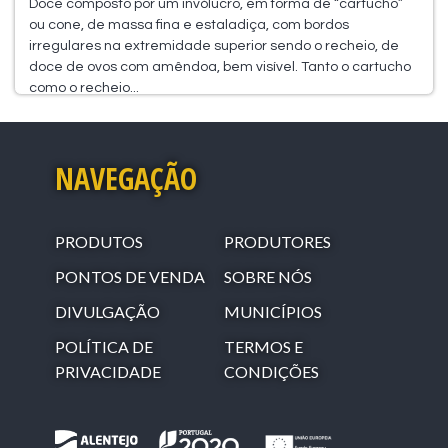
Doce composto por um invólucro, em forma de “cartucho”
ou cone, de massa fina e estaladiça, com bordos
irregulares na extremidade superior sendo o recheio, de
doce de ovos com amêndoa, bem visível. Tanto o cartucho
como o recheio...
NAVEGAÇÃO
PRODUTOS
PRODUTORES
PONTOS DE VENDA
SOBRE NÓS
DIVULGAÇÃO
MUNICÍPIOS
POLÍTICA DE
TERMOS E
PRIVACIDADE
CONDIÇÕES