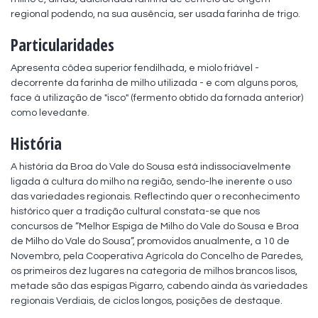
regional podendo, na sua ausência, ser usada farinha de trigo.
Particularidades
Apresenta côdea superior fendilhada, e miolo friável - 
decorrente da farinha de milho utilizada - e com alguns poros, 
face à utilização de "isco" (fermento obtido da fornada anterior) 
como levedante.
História
A história da Broa do Vale do Sousa está indissociavelmente 
ligada à cultura do milho na região, sendo-lhe inerente o uso 
das variedades regionais. Reflectindo quer o reconhecimento 
histórico quer a tradição cultural constata-se que nos 
concursos de “Melhor Espiga de Milho do Vale do Sousa e Broa 
de Milho do Vale do Sousa”, promovidos anualmente, a 10 de 
Novembro, pela Cooperativa Agrícola do Concelho de Paredes, 
os primeiros dez lugares na categoria de milhos brancos lisos, 
metade são das espigas Pigarro, cabendo ainda às variedades 
regionais Verdiais, de ciclos longos, posições de destaque.