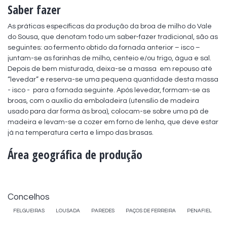
Saber fazer
As práticas específicas da produção da broa de milho do Vale 
do Sousa, que denotam todo um saber-fazer tradicional, são as 
seguintes: ao fermento obtido da fornada anterior – isco – 
juntam-se as farinhas de milho, centeio e/ou trigo, água e sal. 
Depois de bem misturada, deixa-se a massa  em repouso até 
“levedar” e reserva-se uma pequena quantidade desta massa 
- isco -  para a fornada seguinte. Após levedar, formam-se as 
broas, com o auxílio da emboladeira (utensílio de madeira 
usado para dar forma às broa), colocam-se sobre uma pá de 
madeira e levam-se a cozer em forno de lenha, que deve estar 
já na temperatura certa e limpo das brasas.
Área geográfica de produção
Concelhos
FELGUEIRAS
LOUSADA
PAREDES
PAÇOS DE FERREIRA
PENAFIEL