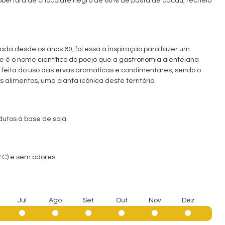
ertura de chocolate negro de 60% de pasta de cacau, recheio 
a desde os anos 60, foi essa a inspiração para fazer um 
é o nome científico do poejo que a gastronomia alentejana 
é feita do uso das ervas aromáticas e condimentares, sendo o 
 alimentos, uma planta icónica deste território.
odutos à base de soja
º C) e sem odores.
Jul
Ago
Set
Out
Nov
Dez