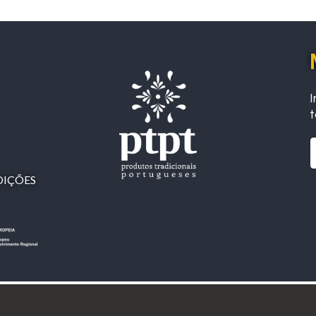
I
t
DIÇÕES