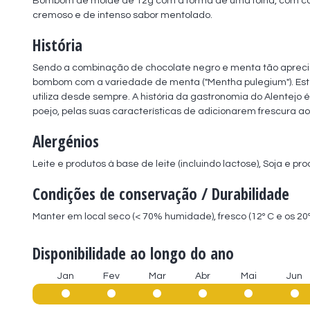
Bombom de molde de 12g com a forma de uma folha, com cob
cremoso e de intenso sabor mentolado.
História
Sendo a combinação de chocolate negro e menta tão apreciad
bombom com a variedade de menta ("Mentha pulegium"). Este 
utiliza desde sempre. A história da gastronomia do Alentejo 
poejo, pelas suas características de adicionarem frescura aos
Alergénios
Leite e produtos à base de leite (incluindo lactose), Soja e pr
Condições de conservação / Durabilidade
Manter em local seco (< 70% humidade), fresco (12º C e os 20
Disponibilidade ao longo do ano
Jan
Fev
Mar
Abr
Mai
Jun