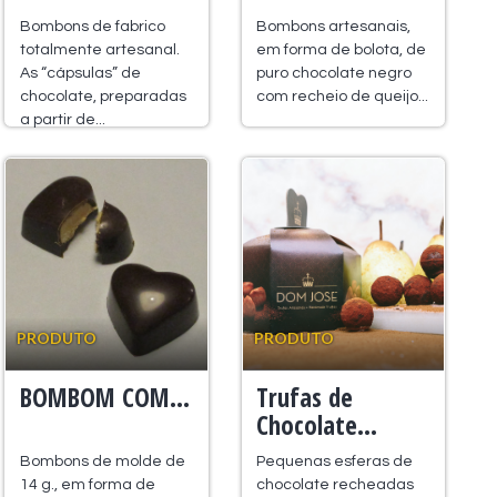
Bombons de fabrico
Bombons artesanais,
totalmente artesanal.
em forma de bolota, de
As “cápsulas” de
puro chocolate negro
chocolate, preparadas
com recheio de queijo...
a partir de...
PRODUTO
PRODUTO
BOMBOM COM...
Trufas de
Chocolate...
Bombons de molde de
Pequenas esferas de
14 g., em forma de
chocolate recheadas