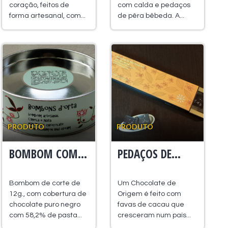
coração, feitos de
com calda e pedaços
forma artesanal, com...
de pêra bêbeda. A...
PRODUTO
PRODUTO
BOMBOM COM...
PEDAÇOS DE...
Bombom de corte de
Um Chocolate de
12g., com cobertura de
Origem é feito com
chocolate puro negro
favas de cacau que
com 58,2% de pasta...
cresceram num país...