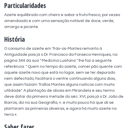
Particularidades
Azeite equilibrado com cheiro e sabor a fruto fresco, por vezes 
amendoado e com uma sensação notável de doce, verde, 
amargo e picante.
História
O consumo de azeite em Trás-os-Montes remonta à 
Antiguidade pois já o Dr. Francisco da Fonseca Henriques, na 
página 344 da sua " Medicina Lusitana " lhe faz a seguinte 
referência: " Quem no tempo do azeite, comer pão quente com 
aquele azeite novo que está no lagar, sem se ter depurado 
nem defectado, facilitará o ventre continuando alguns dias, 
que assim faziam Trallos Montes alguns rústicos com muita 
utilidade". A plantação de olivais em Mirandela e seu termo 
deve datar da primeira metade do séc. XVI, pois já o Dr. João de 
Barros, diz na sua Geografia, «..e muito pouco há que ali se 
plantaram as primeiras oliveiras, e agora há muito azeite na 
terra.».
Saber fazer