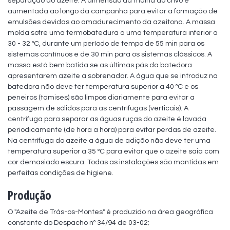
separação do azeite. A dimensão da malha do crivo é 
aumentada ao longo da campanha para evitar a formação de 
emulsões devidas ao amadurecimento da azeitona. A massa 
moída sofre uma termobatedura a uma temperatura inferior a 
30 - 32 ºC, durante um período de tempo de 55 min para os 
sistemas contínuos e de 30 min para os sistemas clássicos. A 
massa está bem batida se as últimas pás da batedora 
apresentarem azeite a sobrenadar. A água que se introduz na 
batedora não deve ter temperatura superior a 40 ºC e os 
peneiros (tamises) são limpos diariamente para evitar a 
passagem de sólidos para as centrífugas (verticais). A 
centrífuga para separar as águas ruças do azeite é lavada 
periodicamente (de hora a hora) para evitar perdas de azeite. 
Na centrífuga do azeite a água de adição não deve ter uma 
temperatura superior a 35 ºC para evitar que o azeite saia com 
cor demasiado escura. Todas as instalações são mantidas em 
perfeitas condições de higiene.
Produção
O "Azeite de Trás-os-Montes" é produzido na área geográfica 
constante do Despacho nº 34/94 de 03-02;
