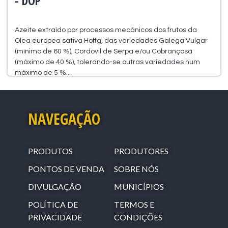
- DOP
Azeite extraído por processos mecânicos dos frutos da
Olea europea sativa Hoffg, das variedades Galega Vulgar
(mínimo de 60 %), Cordovil de Serpa e/ou Cobrançosa
(máximo de 40 %), tolerando-se outras variedades num
máximo de 5 %...
NAVEGAÇÃO
PRODUTOS
PRODUTORES
PONTOS DE VENDA
SOBRE NÓS
DIVULGAÇÃO
MUNICÍPIOS
POLÍTICA DE
TERMOS E
PRIVACIDADE
CONDIÇÕES