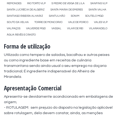
REMONDES
RIO TORTO VLP
S PEDRO DE VEIGA DE LILA
SANFINS VLP
SANTA LUCRÉCIA DE ALGERIZ
SANTA MARIA DE EMERES
SANTA VALHA
SANTIAGO RIBEIRA ALHARIZ
SANTULHÃO
SONIM
SOUTELO MGD
SOUTO DA VELHA
TORRE DE MONCORVO
VALE DE PORCO
VALES VLP
VALPAÇOS
VALVERDE MGD
VASSAL
VILAR DE REI
VILARANDELO
ÁGUA REVÊS E CRASTO
Forma de utilização
Utilizado como tempero de saladas, bacalhau e outros peixes 
ou como ingrediente base em receitas de culinária 
transmontana sendo ainda usual o seu emprego na doçaria 
tradicional; É ingrediente indispensável da Alheira de 
Mirandela.
Apresentação Comercial
Apresenta-se devidamente acondicionado em embalagens de 
origem;

- ROTULAGEM:  sem prejuízo do disposto na legislação aplicável 
sobre rotulagem, dela devem constar, ainda, as menções 