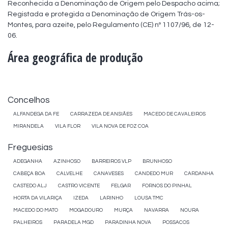
Reconhecida a Denominação de Origem pelo Despacho acima; 
Registada e protegida a Denominação de Origem Trás-os-
Montes, para azeite, pelo Regulamento (CE) nº 1107/96, de 12-
06.
Área geográfica de produção
Concelhos
ALFANDEGA DA FE
CARRAZEDA DE ANSIÃES
MACEDO DE CAVALEIROS
MIRANDELA
VILA FLOR
VILA NOVA DE FOZ COA
Freguesias
ADEGANHA
AZINHOSO
BARREIROS VLP
BRUNHOSO
CABEÇA BOA
CALVELHE
CANAVESES
CANDEDO MUR
CARDANHA
CASTEDO ALJ
CASTRO VICENTE
FELGAR
FORNOS DO PINHAL
HORTA DA VILARIÇA
IZEDA
LARINHO
LOUSA TMC
MACEDO DO MATO
MOGADOURO
MURÇA
NAVARRA
NOURA
PALHEIROS
PARADELA MGD
PARADINHA NOVA
POSSACOS