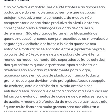
O solo do olival é mantido livre de infestantes e as árvores são 
podadas de dois em dois anos ou sempre que as copas 
estejam excessivamente compactas, de modo a não 
comprometer a capacidade produtiva do olival. São feitas 
correcções do solo e adubações quando as análises o 
determinam. São efectuados tratamentos fitossanitários 
quando necessário, sendo sempre respeitados os intervalos de 
segurança. A colheita dos frutos é iniciada quando o seu 
estado de maturação se encontra entre 4 (epiderme negra e 
polpa verde)  e 5 (epiderme negra e polpa violeta) e é feita 
manual ou mecanicamente. São separados os frutos colhidos 
dos que sofreram queda espontânea. Após a colheita, as 
azeitonas são enviadas imediatamente para o lagar, 
acondicionadas em caixas de plástico ou transportadas a 
granel, desde que devidamente protegidas. Após a recepção 
da azeitona, esta é desfolhada e lavada antes de ser 
entulhada e/ou laborada. A azeitona não fica mais de 2 dias em 
tulhas para evitar aumentos de acidez e de defeitos sensoriais 
do azeite. A moenda é efectuada de modo que as massas não 
fiquem muito finas nem muito grossas para não dificultar a 