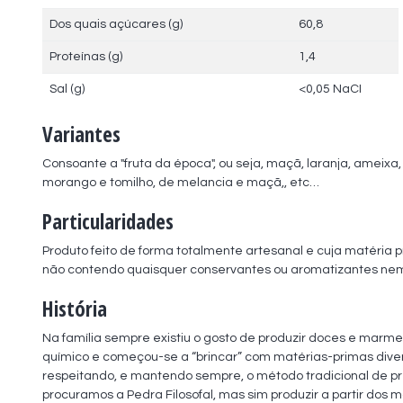
Dos quais açúcares (g)
60,8
Proteínas (g)
1,4
Sal (g)
<0,05 NaCI
Variantes
Consoante a "fruta da época", ou seja, maçã, laranja, ameixa
morango e tomilho, de melancia e maçã,, etc…
Particularidades
Produto feito de forma totalmente artesanal e cuja matéria pri
não contendo quaisquer conservantes ou aromatizantes nem 
História
Na família sempre existiu o gosto de produzir doces e marme
químico e começou-se a “brincar” com matérias-primas diver
respeitando, e mantendo sempre, o método tradicional de pr
procuramos a Pedra Filosofal, mas sim produzir a partir dos m