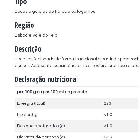
Tipo
Doces e geleias de frutos e ou legumes
Região
Lisboa e Vale do Tejo
Descrição
Doce confecionado de forma tradicional a partir de pêra roch
açúcar. Apresenta consistência mole, textura cremosa e ar
Declaração nutricional
por 100 g ou por 100 ml do produto
Energia (Kcal)
223
Lípidos (g)
<1,0
Dos quais saturados (g)
<1,0
Hidratos de carbono (g)
64,3