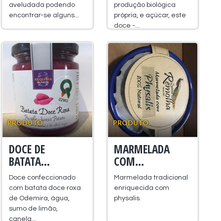
aveludada podendo
produção biológica
encontrar-se alguns...
própria, e açúcar, este
doce -...
PRODUTO
PRODUTO
DOCE DE
MARMELADA
BATATA...
COM...
Doce confeccionado
Marmelada tradicional
com batata doce roxa
enriquecida com
de Odemira, água,
physalis.
sumo de limão,
canela...