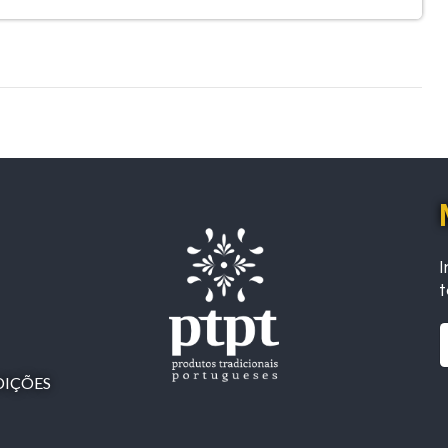
I
t
DIÇÕES