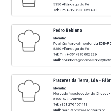
5350 Alfândega da Fé
Tel:
Tlm: (+351) 936 689 493
Pedro Bebiano
Morada:
Pavilhão Agro-alimentar da EDEAF Z
5350 Alfândega da Fé
Tel:
Tlm: (+351) 918 662 229
Mail:
cozinharegionalbebiano@hot
Prazeres da Terra, Lda - Fábr
Morada:
Mercado Abastecedor de Chaves - E
5400-673 Chaves
Tel:
+351 276 107 413
Mail:
geral@prazeresdaterra.pt