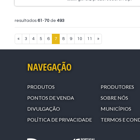
resultados
61
-
70
de
493
«
3
4
5
6
7
8
9
10
11
»
NAVEGAÇÃO
PRODUTOS
PRODUTORES
PONTOS DE VENDA
SOBRE NÓS
DIVULGAÇÃO
MUNICÍPIOS
POLÍTICA DE PRIVACIDADE
TERMOS E CON