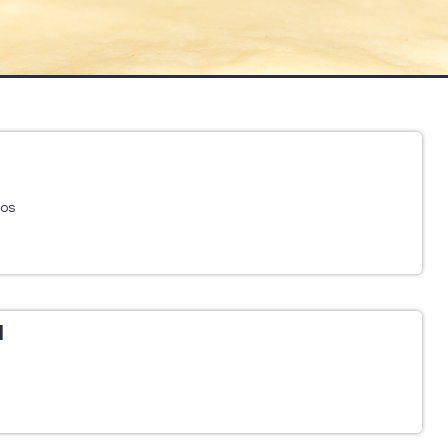
cos
l