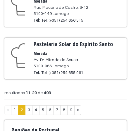
Morada:
Rua Macário de Castro, 8-12
5100-149 Lamego
Tel:
Tel: (+351) 254 656 515
Pastelaria Solar do Espírito Santo
Morada:
Av. Dr. Alfredo de Sousa
5100-066 Lamego
Tel:
Tel: (+351) 254 655 061
resultados
11
-
20
de
493
«
1
2
3
4
5
6
7
8
9
»
Regiões de Portugal