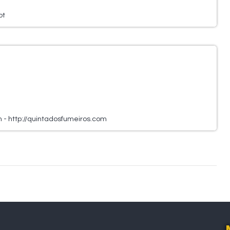
pt
- http://quintadosfumeiros.com