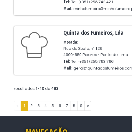
Tel:
Tel: (+351) 258 742 421
Mail:
minhofumeiro@minhofumeiro.
Quinta dos Fumeiros, Lda
Morada:
Rua do Souto, nº 129
4990-680 Poiares - Ponte de Lima
Tel:
Tel: (+351) 258 763 766
Mail:
geral@quintadosfumeiros.com 
resultados
1
-
10
de
493
«
1
2
3
4
5
6
7
8
9
»