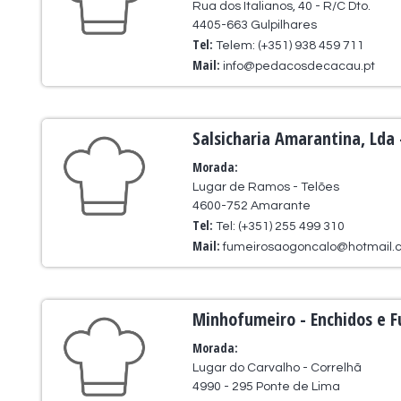
Rua dos Italianos, 40 - R/C Dto.
4405-663 Gulpilhares
Tel:
Telem: (+351) 938 459 711
Mail:
info@pedacosdecacau.pt
Salsicharia Amarantina, Lda
Morada:
Lugar de Ramos - Telões
4600-752 Amarante
Tel:
Tel: (+351) 255 499 310
Mail:
fumeirosaogoncalo@hotmail.
Minhofumeiro - Enchidos e 
Morada:
Lugar do Carvalho - Correlhã
4990 - 295 Ponte de Lima