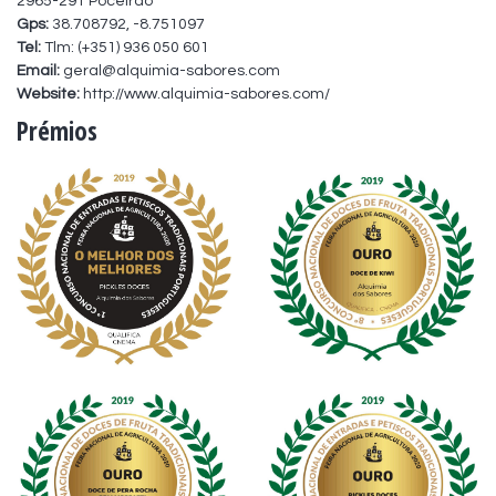
2965-291 Poceirão
Gps:
38.708792, -8.751097
Tel:
Tlm: (+351) 936 050 601
Email:
geral@alquimia-sabores.com
Website:
http://www.alquimia-sabores.com/
Prémios