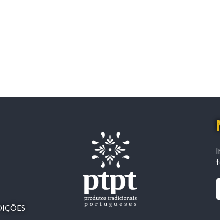
I
t
DIÇÕES