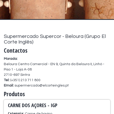
Supermercado Supercor - Beloura (Grupo El
Corte Inglês)
Contactos
Morada:
Beloura Centro Comercial - EN 9, Quinta da Beloura II, Linhó -
Piso 1 - Loja A-08
2710-697 Sintra
Tel:
(+351) 213 711 800
Email:
supermercado@elcorteingles.pt
Produtos
CARNE DOS AÇORES - IGP
Categoria:
Carne de bovino