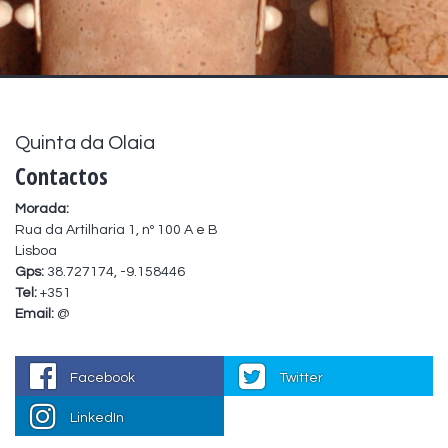
Quinta da Olaia
Contactos
Morada:
Rua da Artilharia 1, nº 100 A e B
Lisboa
Gps:
38.727174, -9.158446
Tel:
+351
Email:
@
Facebook
Twitter
LinkedIn