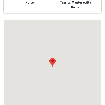
Norte
Trás-os-Montes e Alto
Douro