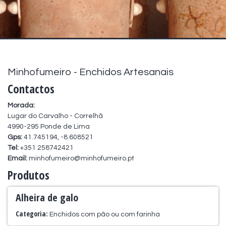
Minhofumeiro - Enchidos Artesanais
Contactos
Morada:
Lugar do Carvalho - Correlhã
4990-295 Ponde de Lima
Gps:
41.745194, -8.608521
Tel:
+351 258742421
Email:
minhofumeiro@minhofumeiro.pt
Produtos
Alheira de galo
Categoria:
Enchidos com pão ou com farinha