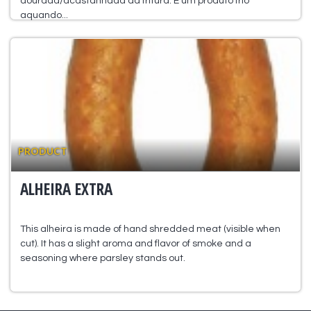
dourada/acastanhada da fritura. É um produto frio
aquando...
PRODUCT
ALHEIRA EXTRA
This alheira is made of hand shredded meat (visible when
cut). It has a slight aroma and flavor of smoke and a
seasoning where parsley stands out.