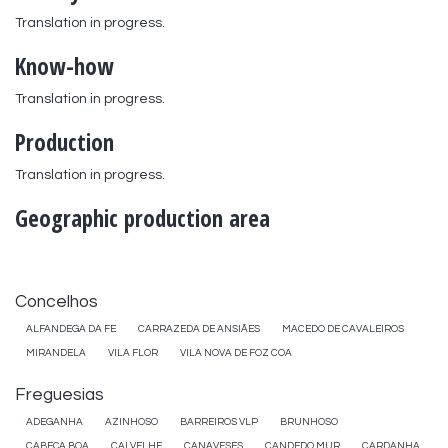
Translation in progress.
Know-how
Translation in progress.
Production
Translation in progress.
Geographic production area
Concelhos
ALFANDEGA DA FE
CARRAZEDA DE ANSIÃES
MACEDO DE CAVALEIROS
MIRANDELA
VILA FLOR
VILA NOVA DE FOZ COA
Freguesias
ADEGANHA
AZINHOSO
BARREIROS VLP
BRUNHOSO
CABEÇA BOA
CALVELHE
CANAVESES
CANDEDO MUR
CARDANHA