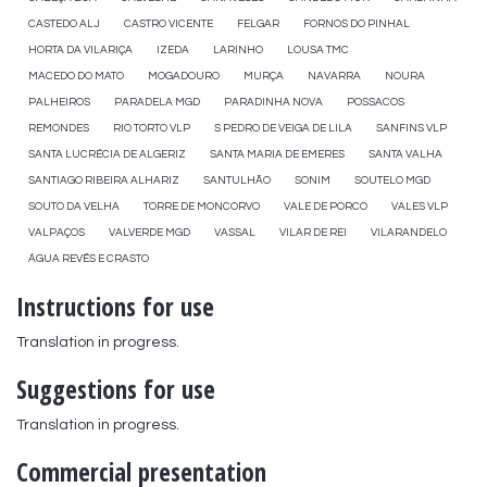
CASTEDO ALJ
CASTRO VICENTE
FELGAR
FORNOS DO PINHAL
HORTA DA VILARIÇA
IZEDA
LARINHO
LOUSA TMC
MACEDO DO MATO
MOGADOURO
MURÇA
NAVARRA
NOURA
PALHEIROS
PARADELA MGD
PARADINHA NOVA
POSSACOS
REMONDES
RIO TORTO VLP
S PEDRO DE VEIGA DE LILA
SANFINS VLP
SANTA LUCRÉCIA DE ALGERIZ
SANTA MARIA DE EMERES
SANTA VALHA
SANTIAGO RIBEIRA ALHARIZ
SANTULHÃO
SONIM
SOUTELO MGD
SOUTO DA VELHA
TORRE DE MONCORVO
VALE DE PORCO
VALES VLP
VALPAÇOS
VALVERDE MGD
VASSAL
VILAR DE REI
VILARANDELO
ÁGUA REVÊS E CRASTO
Instructions for use
Translation in progress.
Suggestions for use
Translation in progress.
Commercial presentation