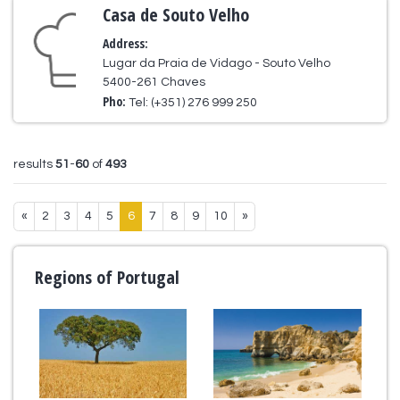
Casa de Souto Velho
Address:
Lugar da Praia de Vidago - Souto Velho
5400-261 Chaves
Pho:
Tel: (+351) 276 999 250
results
51
-
60
of
493
«
2
3
4
5
6
7
8
9
10
»
Regions of Portugal