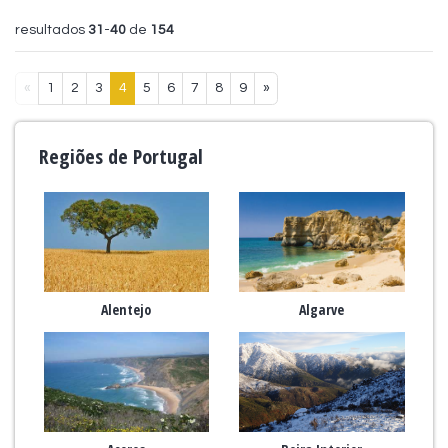
resultados
31
-
40
de
154
«
1
2
3
4
5
6
7
8
9
»
Regiões de Portugal
Alentejo
Algarve