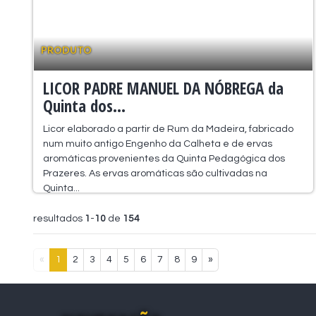
PRODUTO
LICOR PADRE MANUEL DA NÓBREGA da
Quinta dos...
Licor elaborado a partir de Rum da Madeira, fabricado
num muito antigo Engenho da Calheta e de ervas
aromáticas provenientes da Quinta Pedagógica dos
Prazeres. As ervas aromáticas são cultivadas na
Quinta...
resultados
1
-
10
de
154
«
1
2
3
4
5
6
7
8
9
»