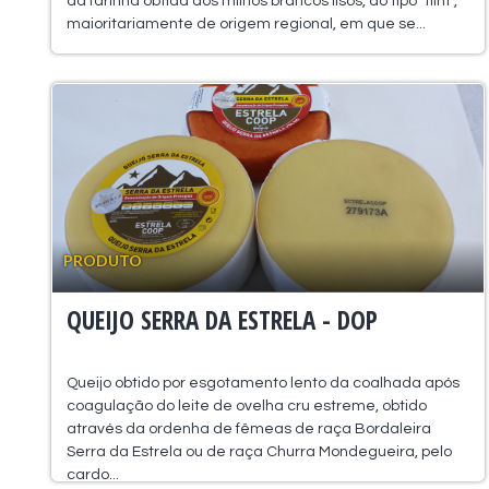
da farinha obtida dos milhos brancos lisos, do tipo “flint”,
maioritariamente de origem regional, em que se...
PRODUTO
QUEIJO SERRA DA ESTRELA - DOP
Queijo obtido por esgotamento lento da coalhada após
coagulação do leite de ovelha cru estreme, obtido
através da ordenha de fêmeas de raça Bordaleira
Serra da Estrela ou de raça Churra Mondegueira, pelo
cardo...