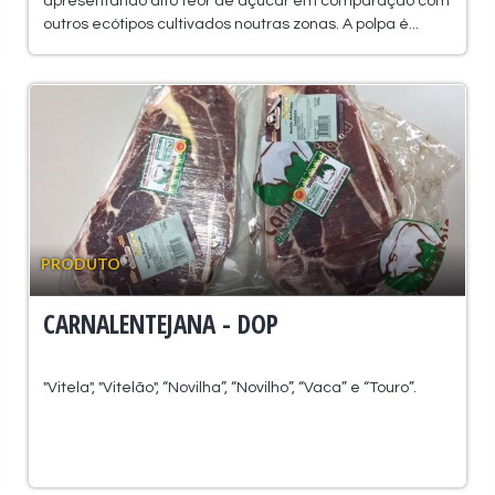
apresentando alto teor de açúcar em comparação com
outros ecótipos cultivados noutras zonas. A polpa é...
PRODUTO
CARNALENTEJANA - DOP
"Vitela", "Vitelão", “Novilha”, “Novilho”, “Vaca” e “Touro”.