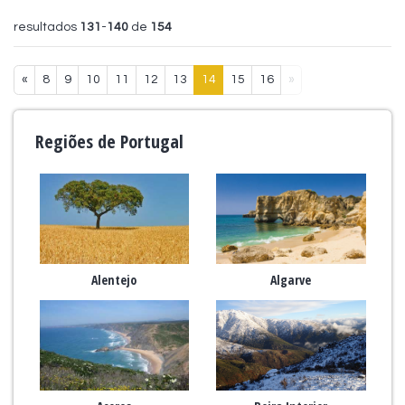
resultados
131
-
140
de
154
«
8
9
10
11
12
13
14
15
16
»
Regiões de Portugal
Alentejo
Algarve