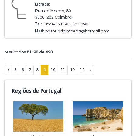
Morada:
Rua da Moeda, 80
3000-282 Coimbra
Tel:
Tlm: (+351) 963 621 096
Mail:
pastelaria.moeda@hotmail.com
resultados
81
-
90
de
493
«
5
6
7
8
9
10
11
12
13
»
Regiões de Portugal