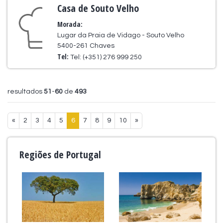
Casa de Souto Velho
Morada:
Lugar da Praia de Vidago - Souto Velho
5400-261 Chaves
Tel:
Tel: (+351) 276 999 250
resultados
51
-
60
de
493
«
2
3
4
5
6
7
8
9
10
»
Regiões de Portugal