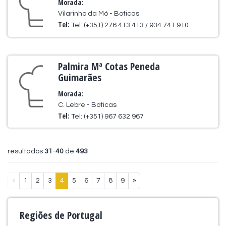
Morada:
Vilarinho da Mó - Boticas
Tel:
Tel: (+351) 276 413 413 / 934 741 910
Palmira Mª Cotas Peneda
Guimarães
Morada:
C. Lebre - Boticas
Tel:
Tel: (+351) 967 632 967
resultados
31
-
40
de
493
«
1
2
3
4
5
6
7
8
9
»
Regiões de Portugal