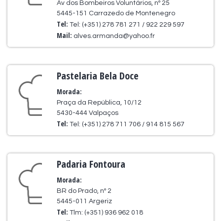
Av dos Bombeiros Voluntários, nº 25
5445-151 Carrazedo de Montenegro
Tel:
Tel: (+351) 278 781 271 / 922 229 597
Mail:
alves.armanda@yahoo.fr
Pastelaria Bela Doce
Morada:
Praça da República, 10/12
5430-444 Valpaços
Tel:
Tel: (+351) 278 711 706 / 914 815 567
Padaria Fontoura
Morada:
BR do Prado, nº 2
5445-011 Argeriz
Tel:
Tlm: (+351) 936 962 018