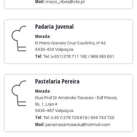
Mail:
maco_ribas@clix.pt
Padaria Juvenal
Morada:
R Mário Gavaia Cruz Coutinho, nº 42
5430-424 Valpaços
Tel:
Tel: (+351) 278 711 162 / 969 363 631
Pastelaria Pereira
Morada:
Rua Prof Dr Amândio Tavares - Edf Póvoa,
BL 1, Loja 4
5430-487 Valpaços
Tel:
Tel: (+351) 278 729 619 / 934 743 720
Mail:
pereirasantosedu@hotmail.com