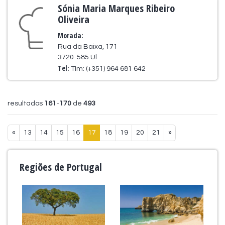
Sónia Maria Marques Ribeiro
Oliveira
Morada:
Rua da Baixa, 171
3720-585 Ul
Tel:
Tlm: (+351) 964 681 642
resultados
161
-
170
de
493
«
13
14
15
16
17
18
19
20
21
»
Regiões de Portugal