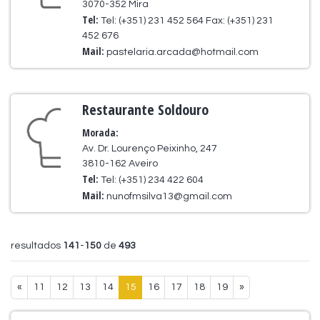
3070-352 Mira
Tel:
Tel: (+351) 231 452 564 Fax: (+351) 231
452 676
Mail:
pastelaria.arcada@hotmail.com
Restaurante Soldouro
Morada:
Av. Dr. Lourenço Peixinho, 247
3810-162 Aveiro
Tel:
Tel: (+351) 234 422 604
Mail:
nunofmsilva13@gmail.com
resultados
141
-
150
de
493
«
11
12
13
14
15
16
17
18
19
»