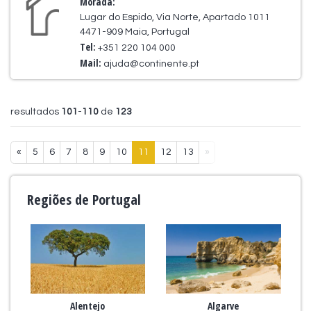
Morada:
Lugar do Espido, Via Norte, Apartado 1011
4471-909 Maia, Portugal
Tel:
+351 220 104 000
Mail:
ajuda@continente.pt
resultados
101
-
110
de
123
«
5
6
7
8
9
10
11
12
13
»
Regiões de Portugal
Alentejo
Algarve