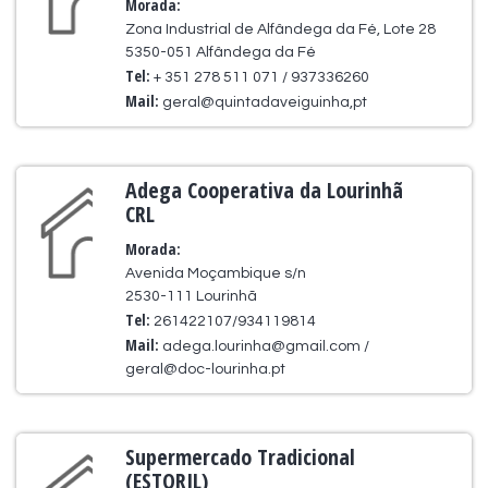
Morada:
Zona Industrial de Alfândega da Fé, Lote 28
5350-051 Alfândega da Fé
Tel:
+ 351 278 511 071 / 937336260
Mail:
geral@quintadaveiguinha,pt
Adega Cooperativa da Lourinhã
CRL
Morada:
Avenida Moçambique s/n
2530-111 Lourinhã
Tel:
261422107/934119814
Mail:
adega.lourinha@gmail.com /
geral@doc-lourinha.pt
Supermercado Tradicional
(ESTORIL)