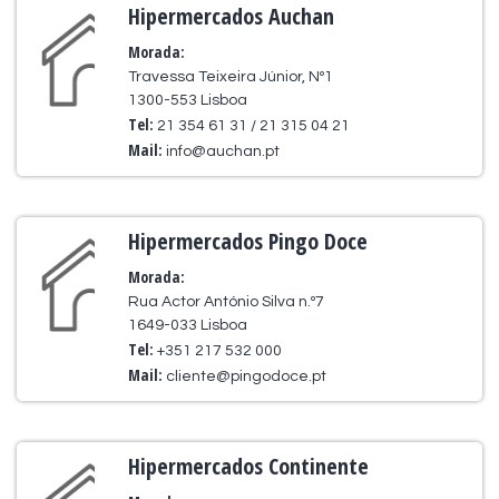
Hipermercados Auchan
Morada:
Travessa Teixeira Júnior, Nº1
1300-553 Lisboa
Tel:
21 354 61 31 / 21 315 04 21
Mail:
info@auchan.pt
Hipermercados Pingo Doce
Morada:
Rua Actor António Silva n.º7
1649-033 Lisboa
Tel:
+351 217 532 000
Mail:
cliente@pingodoce.pt
Hipermercados Continente