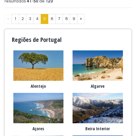
resultados
41
-
50
de
123
«
1
2
3
4
5
6
7
8
9
»
Regiões de Portugal
Alentejo
Algarve
Açores
Beira Interior