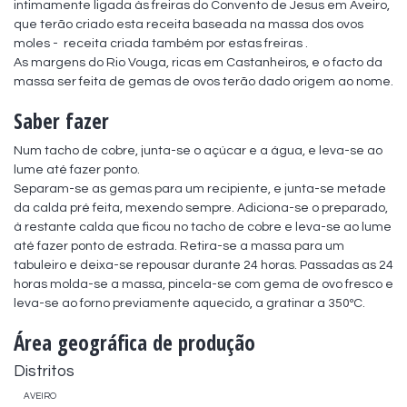
intimamente ligada às freiras do Convento de Jesus em Aveiro, 
que terão criado esta receita baseada na massa dos ovos 
moles -  receita criada também por estas freiras .

As margens do Rio Vouga, ricas em Castanheiros, e o facto da 
massa ser feita de gemas de ovos terão dado origem ao nome.
Saber fazer
Num tacho de cobre, junta-se o açúcar e a água, e leva-se ao 
lume até fazer ponto. 

Separam-se as gemas para um recipiente, e junta-se metade 
da calda pré feita, mexendo sempre. Adiciona-se o preparado, 
à restante calda que ficou no tacho de cobre e leva-se ao lume 
até fazer ponto de estrada. Retira-se a massa para um 
tabuleiro e deixa-se repousar durante 24 horas. Passadas as 24 
horas molda-se a massa, pincela-se com gema de ovo fresco e 
leva-se ao forno previamente aquecido, a gratinar a 350ºC.
Área geográfica de produção
Distritos
AVEIRO