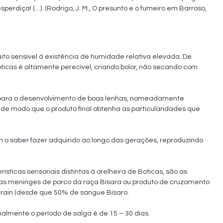
rdiça! (…). (Rodrigo, J. M., O presunto e o fumeiro em Barroso, 
to sensível à existência de humidade relativa elevada. De 
oticas é altamente perecível, criando bolor, não secando com 
para o desenvolvimento de boas lenhas, nomeadamente 
de modo que o produto final obtenha as particularidades que 
 o saber fazer adquirido ao longo das gerações, reproduzindo 
ticas sensoriais distintas à orelheira de Boticas, são as 
uas meninges de porco da raça Bísara ou produto de cruzamento 
rain (desde que 50% de sangue Bísaro. 

almente o período de salga é de 15 – 30 dias.
