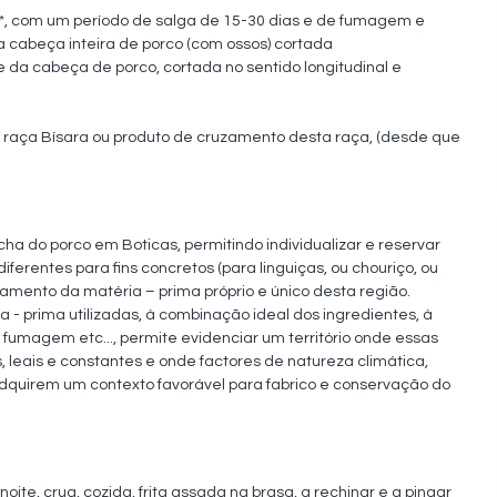
o*, com um período de salga de 15-30 dias e de fumagem e 
 cabeça inteira de porco (com ossos) cortada 
 da cabeça de porco, cortada no sentido longitudinal e 
a raça Bísara ou produto de cruzamento desta raça, (desde que 
 do porco em Boticas, permitindo individualizar e reservar 
ferentes para fins concretos (para linguiças, ou chouriço, ou 
amento da matéria – prima próprio e único desta região. 

a - prima utilizadas, à combinação ideal dos ingredientes, à 
umagem etc..., permite evidenciar um território onde essas 
 leais e constantes e onde factores de natureza climática, 
dquirem um contexto favorável para fabrico e conservação do 
e, crua, cozida, frita assada na brasa, a rechinar e a pingar 