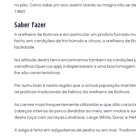
no pão. Como sabe um isco assim! Gorda ou magra não se despe
1992)
Saber fazer
A orelheira de Boticas é em particular um produto fumado mui
facto, em condições de frio húmido e chuva, a orelheira de B
facilidade. 

Na altitude desta terra encontramos também as condições 
carvalhos (Quercus spp), indispensáveis a uma boa fumagem 
lhe são características.

Por outro lado é nesta região que a actual população mantém
as práticas tradicionais de fabrico da orelheira de Boticas.

As carnes mais frequentemente utilizadas e que dão caracterís
cabeças inteiras do porco divididas ao meio, sem miolos e s
desta raça com as raças Landrace, Large White, Duroc e Piet
A salga é feita em salgadeiras de pedra ou em inox. Tradicion