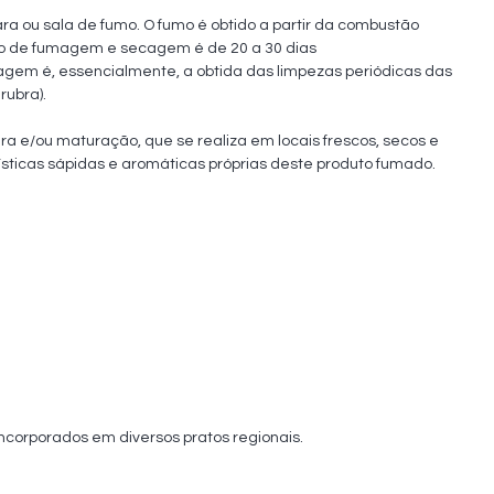
odo de fumagem e secagem é de 20 a 30 dias

gem é, essencialmente, a obtida das limpezas periódicas das 
ubra). 

e/ou maturação, que se realiza em locais frescos, secos e 
ísticas sápidas e aromáticas próprias deste produto fumado.
ncorporados em diversos pratos regionais.