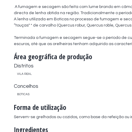
 A fumagem e secagem são feita com lume brando em câmara ou sala de fumo. O fumo é obtido a partir da combustão 
directa de lenha obtida na região. Tradicionalmente o perí
A lenha utilizada em Boticas no processo de fumagem e seca
“touças" * de carvalho (Quercus robur, Quercus roble, Quercus r
Terminada a fumagem e secagem segue-se o período de cura 
escuros, até que as orelheiras tenham adquirido as caracter
Área geográfica de produção
Distritos
VILA REAL
Concelhos
BOTICAS
Forma de utilização
Servem-se grelhados ou cozidos, como base da refeição ou i
Ingredientes