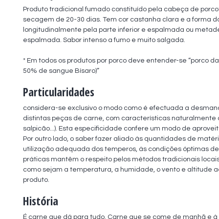
Produto tradicional fumado constituído pela cabeça de porc
secagem de 20-30 dias. Tem cor castanha clara e a forma da
longitudinalmente pela parte inferior e espalmada ou metade
espalmada. Sabor intenso a fumo e muito salgada.

* Em todos os produtos por porco deve entender-se “porco d
50% de sangue Bísaro)”
Particularidades
considera-se exclusivo o modo como é efectuada a desmancha
distintas peças de carne, com características naturalmente di
salpicão...). Esta especificidade confere um modo de aproveit
Por outro lado, o saber fazer aliado às quantidades de matéri
utilização adequada dos temperos, às condições óptimas de f
práticas mantêm o respeito pelos métodos tradicionais locais,
como sejam a temperatura, a humidade, o vento e altitude a
produto.
História
É carne que dá para tudo. Carne que se come de manhã e à noit