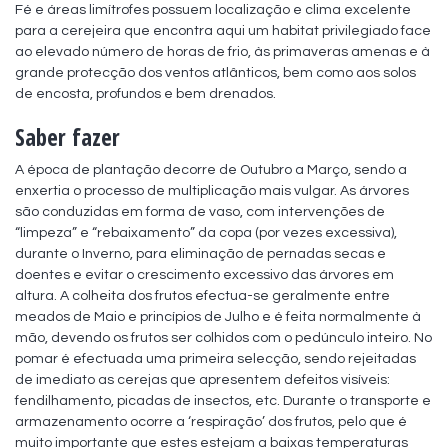
Fé e áreas limítrofes possuem localização e clima excelente 
para a cerejeira que encontra aqui um habitat privilegiado face 
ao elevado número de horas de frio, às primaveras amenas e à 
grande protecção dos ventos atlânticos, bem como aos solos 
de encosta, profundos e bem drenados.
Saber fazer
A época de plantação decorre de Outubro a Março, sendo a 
enxertia o processo de multiplicação mais vulgar. As árvores 
são conduzidas em forma de vaso, com intervenções de 
“limpeza” e “rebaixamento” da copa (por vezes excessiva), 
durante o Inverno, para eliminação de pernadas secas e 
doentes e evitar o crescimento excessivo das árvores em 
altura. A colheita dos frutos efectua-se geralmente entre 
meados de Maio e princípios de Julho e é feita normalmente à 
mão, devendo os frutos ser colhidos com o pedúnculo inteiro. No 
pomar é efectuada uma primeira selecção, sendo rejeitadas 
de imediato as cerejas que apresentem defeitos visíveis: 
fendilhamento, picadas de insectos, etc. Durante o transporte e 
armazenamento ocorre a ‘respiração’ dos frutos, pelo que é 
muito importante que estes estejam a baixas temperaturas 