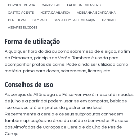
BORNES E BURGA
CARAVELAS
FREIXEDA E VILA VERDE
CASTRO VICENTE
HORTA DA VILARIÇA
ADEGANHA E CARDANHA
BENLHEVAI
SAMPAIO
SANTA COMBA DE VILARIÇA
TRINDADE
ASSARES E LODÕES
Forma de utilização
A qualquer hora do dia ou como sobremesa de eleição, no fim 
da Primavera, princípio do Verão. Também é usada para 
acompanhar pratos de carne. Pode ainda ser utilizada como 
matéria-prima para doces, sobremesas, licores, etc.
Conselhos de uso
As cerejas de Alfândega da Fé servem-se à mesa até meados 
de julho e a partir daí podem usar-se em compotas, bebidas 
licorosas ou até em pratos da gastronomia local. 

Recentemente a cereja e os seus subprodutos conhecem 
também aplicações na área da saúde e bem-estar. É o caso 
das Almofadas de Caroços de Cereja e do Chá de Pés de 
Cereja.