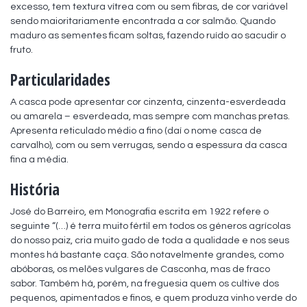
excesso, tem textura vítrea com ou sem fibras, de cor variável 
sendo maioritariamente encontrada a cor salmão. Quando 
maduro as sementes ficam soltas, fazendo ruído ao sacudir o 
fruto.
Particularidades
A casca pode apresentar cor cinzenta, cinzenta-esverdeada 
ou amarela – esverdeada, mas sempre com manchas pretas. 
Apresenta reticulado médio a fino (daí o nome casca de 
carvalho), com ou sem verrugas, sendo a espessura da casca 
fina a média.
História
José do Barreiro, em Monografia escrita em 1922 refere o 
seguinte “(…) é terra muito fértil em todos os géneros agrícolas 
do nosso paiz, cria muito gado de toda a qualidade e nos seus 
montes há bastante caça. São notavelmente grandes, como 
abóboras, os melões vulgares de Casconha, mas de fraco 
sabor. Também há, porém, na freguesia quem os cultive dos 
pequenos, apimentados e finos, e quem produza vinho verde do 