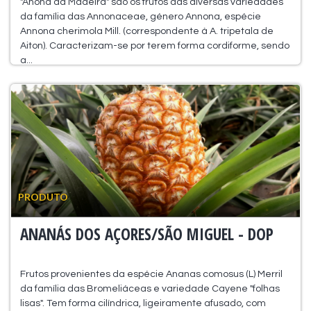
"Anona da Madeira" são os frutos das diversas variedades
da família das Annonaceae, género Annona, espécie
Annona cherimola Mill. (correspondente à A. tripetala de
Aiton). Caracterizam-se por terem forma cordiforme, sendo
a...
PRODUTO
ANANÁS DOS AÇORES/SÃO MIGUEL - DOP
Frutos provenientes da espécie Ananas comosus (L) Merril
da família das Bromeliáceas e variedade Cayene "folhas
lisas". Tem forma cilíndrica, ligeiramente afusado, com