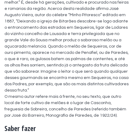
melhor.” É, desde há gerações, cultivado e procurado nas feiras 
e romarias da região. Acerca desta realidade afirma José 
Augusto Vieira, autor do célebre “Minho Pitoresco” editado em 
1887, “Deixando a igreja de Bitarães descobre-se logo adiante 
o entroncamento das estradas em Sequeiros, ligar de Lodares 
do vizinho concelho de Lousada e terra privilegiada que no 
grande Vale do Sousa melhor produz o saboroso melão ou a 
açucarada melancia. Quando o melão de Sequeiros, cor de 
ouro pimenta, aparece no mercado de Penafiel, ou de Paredes, 
o que é raro, os gulosos batem as palmas de contentes, e até 
os olhos lhes sorriem, sentindo já o antegosto da fruta delicada 
que vão saborear. Imagine o leitor o que será quando qualquer 
desses gourmands se encontra mesmo em Sequeiros, na casa 
dos Padres, por exemplo, que são os mais distintos cultivadores 
dessa fruta.”

O mesmo autor refere mais à frente, no seu texto, que outro 
local de forte cultivo de melões é o lugar de Casconha, 
freguesia de Sobreira, concelho de Paredes (referido também 
por José do Barreiro, Monografia de Paredes, de 1922/24).
Saber fazer