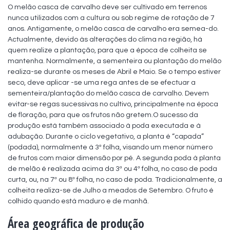
O melão casca de carvalho deve ser cultivado em terrenos 
nunca utilizados com a cultura ou sob regime de rotação de 7 
anos. Antigamente, o melão casca de carvalho era semea-do. 
Actualmente, devido às alterações do clima na região, há 
quem realize a plantação, para que a época de colheita se 
mantenha. Normalmente, a sementeira ou plantação do melão 
realiza-se durante os meses de Abril e Maio. Se o tempo estiver 
seco, deve aplicar -se uma rega antes de se efectuar a 
sementeira/plantação do melão casca de carvalho. Devem 
evitar-se regas sucessivas no cultivo, principalmente na época 
de floração, para que os frutos não gretem.O sucesso da 
produção está também associado à poda executada e à 
adubação. Durante o ciclo vegetativo, a planta é “capada” 
(podada), normalmente à 3ª folha, visando um menor número 
de frutos com maior dimensão por pé. A segunda poda à planta 
de melão é realizada acima da 3ª ou 4ª folha, no caso de poda 
curta, ou, na 7ª ou 8ª folha, no caso de poda. Tradicionalmente, a 
colheita realiza-se de Julho a meados de Setembro. O fruto é 
colhido quando está maduro e de manhã.
Área geográfica de produção