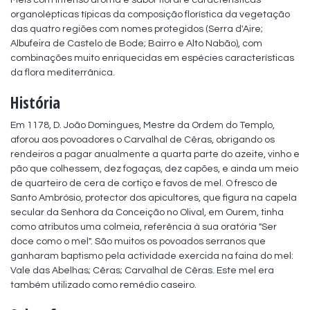
Méis com intenso aroma e sabor floral e características 
organolépticas típicas da composição florística da vegetação 
das quatro regiões com nomes protegidos (Serra d'Aire; 
Albufeira de Castelo de Bode; Bairro e Alto Nabão), com 
combinações muito enriquecidas em espécies características 
da flora mediterrânica.
História
Em 1178, D. João Domingues, Mestre da Ordem do Templo, 
aforou aos povoadores o Carvalhal de Cêras, obrigando os 
rendeiros a pagar anualmente a quarta parte do azeite, vinho e 
pão que colhessem, dez fogaças, dez capões, e ainda um meio 
de quarteiro de cera de cortiço e favos de mel. O fresco de 
Santo Ambrósio, protector dos apicultores, que figura na capela 
secular da Senhora da Conceição no Olival, em Ourem, tinha 
como atributos uma colmeia, referência à sua oratória "Ser 
doce como o mel". São muitos os povoados serranos que 
ganharam baptismo pela actividade exercida na faina do mel: 
Vale das Abelhas; Cêras; Carvalhal de Cêras. Este mel era  
também utilizado como remédio caseiro.