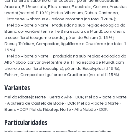
com cheiro e sabor floral (ericáceas),  pólen de Ericaceas (E. 
Arborea, E. Umbellata, E.lusitanica, E.australis, Calluna, Arbustus 
unedo) (no total   10 %), Mirtus, Viburnum, Rubus, Castanea, 
Cistaceae, Rahmnus e Jasione montana (no total  20 % );

- Mel do Ribatejo Norte - Produzido na sub-região ecológica do 
Bairro: cor variável (entre 1 e 8 na escala de Pfund), com cheiro 
e sabor floral (soagem e cardo), pólen de Echium ( 15 %), 
Rubus, Trifolium, Compositae, liguliflorae e Cruciferae (no total   
15 %);

- Mel do Ribatejo Norte -  produzido na sub-região ecológica do 
Alto Nabão: cor variável (entre 6 e 11 na escala de Pfund), com 
cheiro e sabor floral (eucalipto), pólen de Eucalyptus ( 15 %), 
Echium, Compositae liguflorae e Crucíferae (no total  15 %).
Variantes
Mel do Ribatejo Norte - Serra d'Aire - DOP; Mel do Ribatejo Norte 
- Albufeira de Castelo de Bode - DOP; Mel do Ribatejo Norte - 
Bairro - DOP; Mel do Ribatejo Norte - Alto Nabão - DOP.
Particularidades