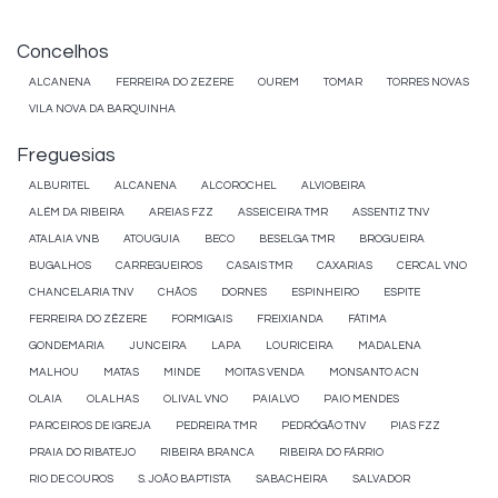
Concelhos
ALCANENA
FERREIRA DO ZEZERE
OUREM
TOMAR
TORRES NOVAS
VILA NOVA DA BARQUINHA
Freguesias
ALBURITEL
ALCANENA
ALCOROCHEL
ALVIOBEIRA
ALÉM DA RIBEIRA
AREIAS FZZ
ASSEICEIRA TMR
ASSENTIZ TNV
ATALAIA VNB
ATOUGUIA
BECO
BESELGA TMR
BROGUEIRA
BUGALHOS
CARREGUEIROS
CASAIS TMR
CAXARIAS
CERCAL VNO
CHANCELARIA TNV
CHÃOS
DORNES
ESPINHEIRO
ESPITE
FERREIRA DO ZÊZERE
FORMIGAIS
FREIXIANDA
FÁTIMA
GONDEMARIA
JUNCEIRA
LAPA
LOURICEIRA
MADALENA
MALHOU
MATAS
MINDE
MOITAS VENDA
MONSANTO ACN
OLAIA
OLALHAS
OLIVAL VNO
PAIALVO
PAIO MENDES
PARCEIROS DE IGREJA
PEDREIRA TMR
PEDRÓGÃO TNV
PIAS FZZ
PRAIA DO RIBATEJO
RIBEIRA BRANCA
RIBEIRA DO FÁRRIO
RIO DE COUROS
S. JOÃO BAPTISTA
SABACHEIRA
SALVADOR