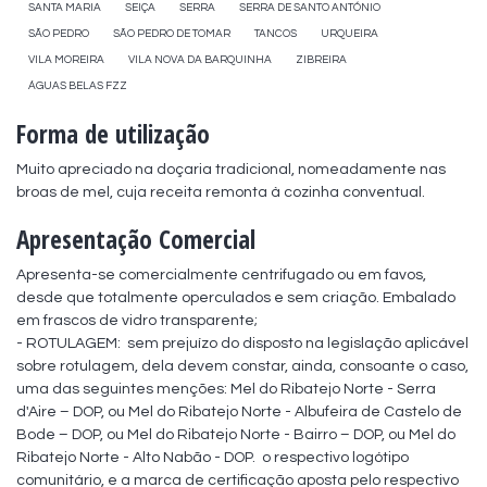
SANTA MARIA
SEIÇA
SERRA
SERRA DE SANTO ANTÓNIO
SÃO PEDRO
SÃO PEDRO DE TOMAR
TANCOS
URQUEIRA
VILA MOREIRA
VILA NOVA DA BARQUINHA
ZIBREIRA
ÁGUAS BELAS FZZ
Forma de utilização
Muito apreciado na doçaria tradicional, nomeadamente nas 
broas de mel, cuja receita remonta à cozinha conventual.
Apresentação Comercial
Apresenta-se comercialmente centrifugado ou em favos, 
desde que totalmente operculados e sem criação. Embalado 
em frascos de vidro transparente;

- ROTULAGEM:  sem prejuízo do disposto na legislação aplicável 
sobre rotulagem, dela devem constar, ainda, consoante o caso, 
uma das seguintes menções: Mel do Ribatejo Norte - Serra 
d'Aire – DOP, ou Mel do Ribatejo Norte - Albufeira de Castelo de 
Bode – DOP, ou Mel do Ribatejo Norte - Bairro – DOP, ou Mel do 
Ribatejo Norte - Alto Nabão - DOP.  o respectivo logótipo 
comunitário, e a marca de certificação aposta pelo respectivo 