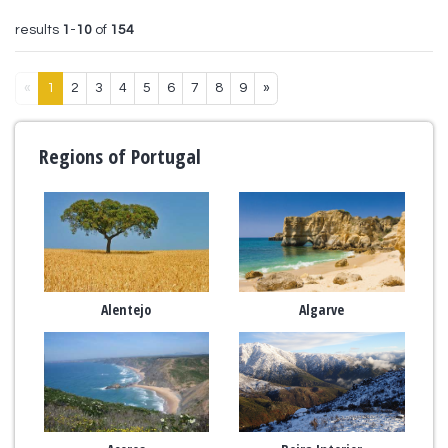
results
1
-
10
of
154
«
1
2
3
4
5
6
7
8
9
»
Regions of Portugal
Alentejo
Algarve