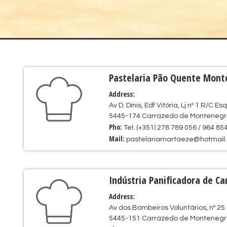
Pastelaria Pão Quente Mon
Address:
Av D. Dinis, Edf Vitória, Lj nº 1 R/C Esq
5445-174 Carrazedo de Montenegr
Pho:
Tel: (+351) 278 789 056 / 964 85
Mail:
pastelariamartaeze@hotmail
Indústria Panificadora de C
Address:
Av dos Bombeiros Voluntários, nº 25
5445-151 Carrazedo de Montenegr