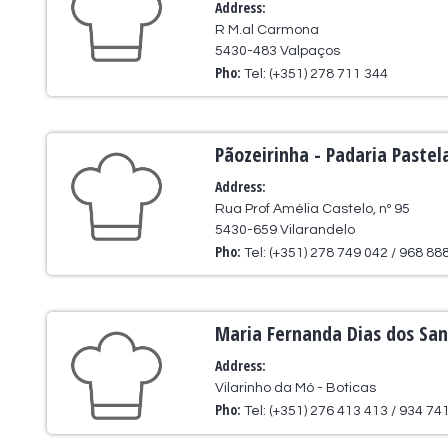
Address:
R M.al Carmona
5430-483 Valpaços
Pho:
Tel: (+351) 278 711 344
Pãozeirinha - Padaria Pastela
Address:
Rua Prof Amélia Castelo, nº 95
5430-659 Vilarandelo
Pho:
Tel: (+351) 278 749 042 / 968 88
Maria Fernanda Dias dos San
Address:
Vilarinho da Mó - Boticas
Pho:
Tel: (+351) 276 413 413 / 934 74