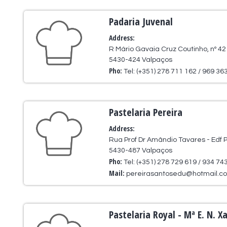
Padaria Juvenal
Address:
R Mário Gavaia Cruz Coutinho, nº 42
5430-424 Valpaços
Pho:
Tel: (+351) 278 711 162 / 969 36
Pastelaria Pereira
Address:
Rua Prof Dr Amândio Tavares - Edf P
5430-487 Valpaços
Pho:
Tel: (+351) 278 729 619 / 934 74
Mail:
pereirasantosedu@hotmail.c
Pastelaria Royal - Mª E. N. X