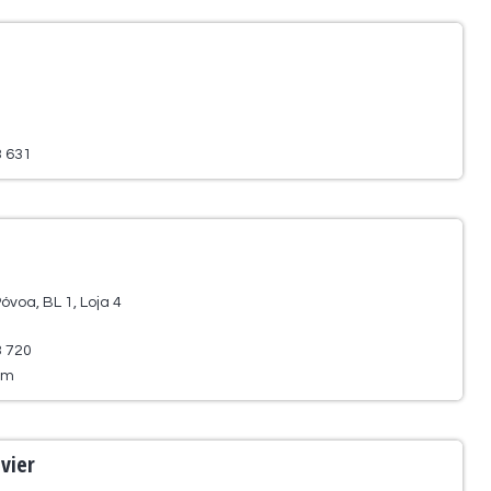
3 631
óvoa, BL 1, Loja 4
3 720
om
avier