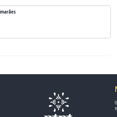
imarães
S
t