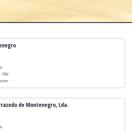
tenegro
o
4 760
.com
arrazedo de Montenegro, Lda.
o