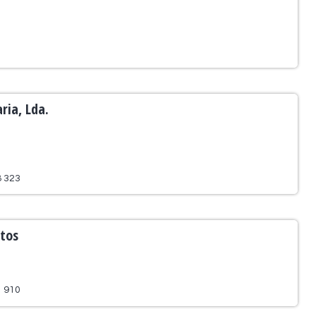
ria, Lda.
8 323
tos
1 910