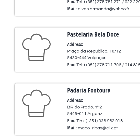
Pho:
Tel: (+351) 278 781 271 / 922 22
Mail:
alves.armanda@yahoo.fr
Pastelaria Bela Doce
Address:
Praça da República, 10/12
5430-444 Valpaços
Pho:
Tel: (+351) 278 711 706 / 914 81
Padaria Fontoura
Address:
BR do Prado, nº 2
5445-011 Argeriz
Pho:
Tlm: (+351) 936 962 018
Mail:
maco_ribas@clix.pt