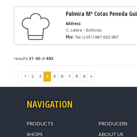
Palmira Mª Cotas Peneda Gu
Address:
C. Lebre - Boticas
Pho:
Tel: (+351) 967 632 967
results
31
-
40
of
493
«
1
2
3
4
5
6
7
8
9
»
NAVIGATION
PRODUCTS
PRODUCERS
SHOPS
ABOUT US