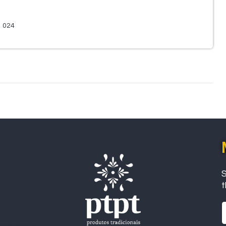
1 024
S
t