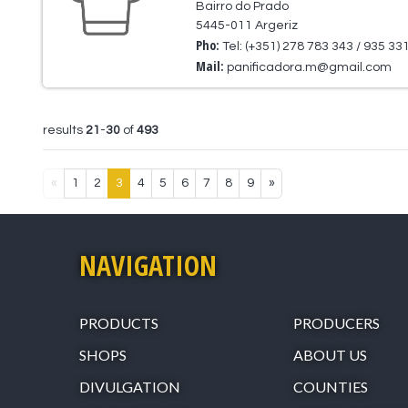
Bairro do Prado
5445-011 Argeriz
Pho:
Tel: (+351) 278 783 343 / 935 33
Mail:
panificadora.m@gmail.com
results
21
-
30
of
493
«
1
2
3
4
5
6
7
8
9
»
NAVIGATION
PRODUCTS
PRODUCERS
SHOPS
ABOUT US
DIVULGATION
COUNTIES