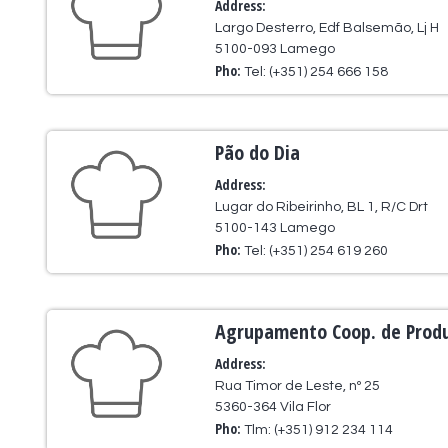
Address:
Largo Desterro, Edf Balsemão, Lj H
5100-093 Lamego
Pho:
Tel: (+351) 254 666 158
Pão do Dia
Address:
Lugar do Ribeirinho, BL 1, R/C Drt
5100-143 Lamego
Pho:
Tel: (+351) 254 619 260
Agrupamento Coop. de Produ
Address:
Rua Timor de Leste, nº 25
5360-364 Vila Flor
Pho:
Tlm: (+351) 912 234 114