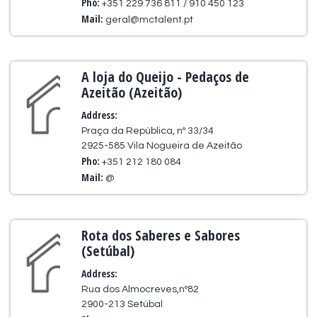
Pho:
+351 229 736 811 / 910 450 123
Mail:
geral@mctalent.pt
A loja do Queijo - Pedaços de
Azeitão (Azeitão)
Address:
Praça da República, nº 33/34
2925-585 Vila Nogueira de Azeitão
Pho:
+351 212 180 084
Mail:
@
Rota dos Saberes e Sabores
(Setúbal)
Address:
Rua dos Almocreves,nº82
2900-213 Setúbal