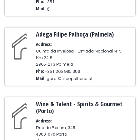
Pho:
+351
Mail:
@
Adega Filipe Palhoça (Palmela)
Address:
Quinta da Invejosa - Estrada Nacional Nº 5,
Km 24.8
2965-213 Palmela
Pho:
+351 265 995 886
Mail:
geral@filipepalhoca.pt
Wine & Talent - Spirits & Gourmet
(Porto)
Address:
Rua do Bonfim, 345
4300-070 Porto