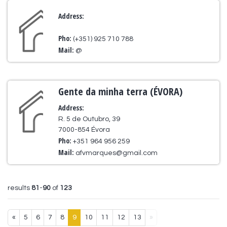
Address:
Pho:
(+351) 925 710 788
Mail:
@
Gente da minha terra (ÉVORA)
Address:
R. 5 de Outubro, 39
7000-854 Évora
Pho:
+351 964 956 259
Mail:
afvmarques@gmail.com
results
81
-
90
of
123
«
5
6
7
8
9
10
11
12
13
»